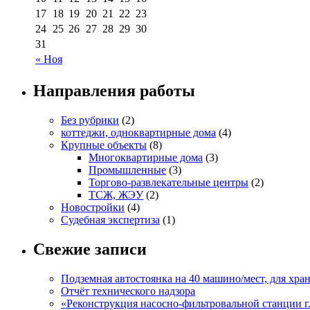
17
18
19
20
21
22
23
24
25
26
27
28
29
30
31
« Ноя
Направления работы
Без рубрики
(2)
коттеджи, одноквартирные дома
(4)
Крупные объекты
(8)
Многоквартирные дома
(3)
Промышленные
(3)
Торгово-развлекательные центры
(2)
ТСЖ, ЖЭУ
(2)
Новостройки
(4)
Судебная экспертиза
(1)
Свежие записи
Подземная автостоянка на 40 машино/мест, для хр
Отчёт технического надзора
«Реконструкция насосно-фильтровальной станции г.