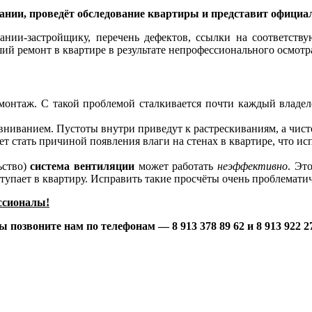
нии, проведёт обследование квартиры и представит официал
нии-застройщику, перечень дефектов, ссылки на соответству
ший ремонт в квартире в результате непрофессионального осмотр
онтаж. С такой проблемой сталкивается почти каждый владел
иванием. Пустоты внутри приведут к растрескиваниям, а чисто
т стать причиной появления влаги на стенах в квартире, что ис
ьство)
система вентиляции
может работать
неэффективно
. Эт
ступает в квартиру. Исправить такие просчёты очень проблемати
ессионалы!
зы позвоните нам
по телефонам — 8 913 378 89 62 и 8 913 922 2