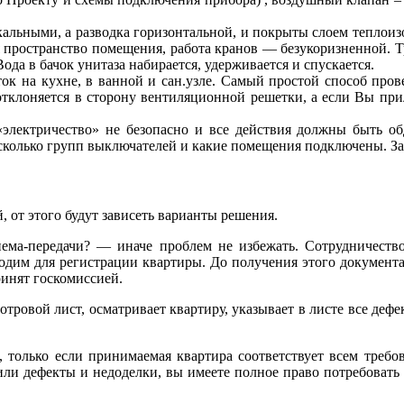
льными, а разводка горизонтальной, и покрыты слоем теплоиз
ая пространство помещения, работа кранов — безукоризненной. 
ода в бачок унитаза набирается, удерживается и спускается.
к на кухне, в ванной и сан.узле. Самый простой способ про
отклоняется в сторону вентиляционной решетки, а если Вы при
электричество» не безопасно и все действия должны быть о
 сколько групп выключателей и какие помещения подключены. З
 от этого будут зависеть варианты решения.
иема-передачи? — иначе проблем не избежать. Сотрудничество
одим для регистрации квартиры. До получения этого документ
ринят госкомиссией.
ровой лист, осматривает квартиру, указывает в листе все дефек
, только если принимаемая квартира соответствует всем треб
или дефекты и недоделки, вы имеете полное право потребовать