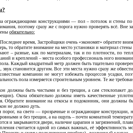
ы?
чена ограждающими конструкциями — пол – потолок и стены по
нимания, поэтому сразу же с порога нужно проверять всё. Вне з
трены
обязательно:
 Последнее время, Застройщики очень «экономят» обратите внима
рь, то обратите внимание на место установки и материал стены 
ают – разные, как по материалам, так и по плотности, по теп
ний и креплений – места особого профессиональ ного внимани
ола. Каждый квадратный метр должен быть тщательно проверен
а, звук становится другим. Все эти места нужно сразу же обвест
совестные компании не могут избежать процессов усадки, по
альность пола измеряется строительным уровнем. Те же требова
он должны быть чистыми и без трещин, а сам стеклопакет до
рещин). Окна обязательно должны иметь качественные уплотни
я. Обратите внимание на откосы и подоконник, они должны бы
кон не должно дуть.
 порог, на свето — прозрачные и ограждающие конструкции, на
ровными и без трещин, а на ощупь – почти комнатной температу
тся и закрываются двери, наличие царапин и загрязнений, плав
ления считается одной из самых важных, её эффективность мо
о Проекту и схемы подключения прибора) , воздушный клапан – 