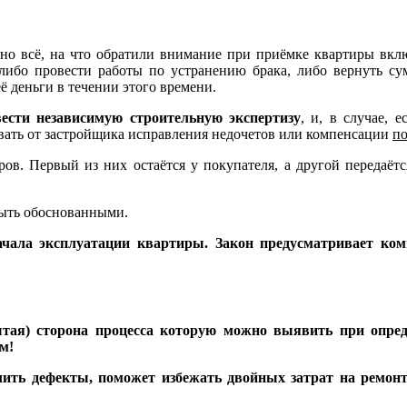
ьно всё, на что обратили внимание при приёмке квартиры вк
либо провести работы по устранению брака, либо вернуть су
ё деньги в течении этого времени.
ести независимую строительную экспертизу
, и, в случае,
вать от застройщика исправления недочетов или компенсации
по
ов. Первый из них остаётся у покупателя, а другой передаёт
быть обоснованными.
ачала эксплуатации квартиры. Закон предусматривает ко
рытая) сторона процесса которую можно выявить при опре
м!
ить дефекты, поможет избежать двойных затрат на ремон