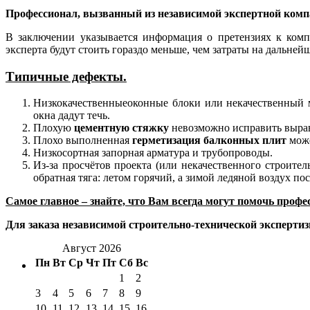
Профессионал, вызванный из независимой экспертной компа
В заключении указывается информация о претензиях к компа
эксперта будут стоить гораздо меньше, чем затраты на дальней
Типичные дефекты.
Низкокачественныеоконные блоки или некачественный м
окна дадут течь.
Плохую
цементную стяжку
невозможно исправить выравн
Плохо выполненная
герметизация балконных плит
може
Низкосортная запорная арматура и трубопроводы.
Из-за просчётов проекта (или некачественного строител
обратная тяга: летом горячий, а зимой ледяной воздух по
Самое главное – знайте, что Вам всегда могут помочь проф
Для заказа независимой строительно-технической эксперти
Август 2026
Пн
Вт
Ср
Чт
Пт
Сб
Вс
1
2
3
4
5
6
7
8
9
10
11
12
13
14
15
16