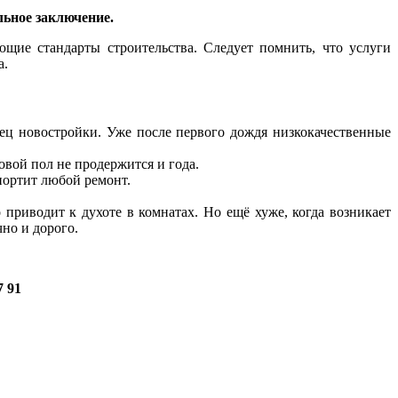
ьное заключение.
ющие стандарты строительства. Следует помнить, что услуги
а.
ец новостройки. Уже после первого дождя низкокачественные
вой пол не продержится и года.
портит любой ремонт.
о приводит к духоте в комнатах. Но ещё хуже, когда возникает
чно и дорого.
7 91