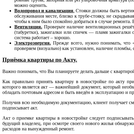
можно оценить.
Водопровод и канализация
.
Стояки должны быть вертика
обслуживания месте, близко к трубе-стояку, не скрадыв
чтобы к ним было спокойно добраться в случае ремонта. В
Вентиляция.
Проверьте наличие вентиляционных решёто
(табуретки), зажигалки или спичек — пламя зажигалки 
система работает – хорошо.
Электроэнергия.
Прежде всего, нужно понимать, что «
проверяем (визуально) как установлен, наличие пломбы,
Приёмка квартиры по Акту.
Важно понимать, что Вы планируете делать дальше с квартирой,
Как правильно принять квартиру в новостройке по акту пр
которого является акт — важнейший документ, который необх
обладать почтовым адресом и быть введён в эксплуатацию и п
Получив всю необходимую документацию, клиент получает смот
подписывает акт.
Акт о приемке квартиры в новостройке следует подписывать
будущий владелец, при осмотре своего нового жилья обнаруж
расходов на вынужденный ремонт.