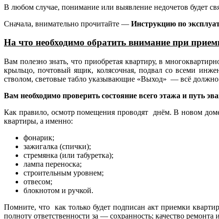
В любом случае, понимание или выявление недочетов будет с
Сначала, внимательно прочитайте —
Инструкцию по эксплуа
На что необходимо обратить внимание при прие
Вам полезно знать, что приобретая квартиру, в многокварти
крыльцо, почтовый ящик, колясочная, подвал со всеми инж
стволом, световые табло указывающие «Выход» — всё должно
Вам
необходимо проверить состояние всего этажа и путь э
Как правило, осмотр помещения проводят днём. В новом дом
квартиры, а именно:
фонарик;
зажигалка (спички);
стремянка (или табуретка);
лампа переноска;
строительным уровнем;
отвесом;
блокнотом и ручкой.
Помните, что как только будет подписан акт приемки квартир
полноту ответственности за — сохранность; качество ремонта 