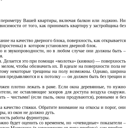
 периметру Вашей квартиры, включая балкон или лоджию. Ни
ависимости от того, как принимать квартиру у застройщика без
ние на качество дверного блока, поверхность, как открывается
(простенка) в котором установлен дверной блок.
ло и звукопроводности, но в любом случае они должны быть –
я.
. Делается это при помощи «молотка» (киянки) — поверхность
и мелом, чтобы обозначить их. В идеале на поверхности пола не
этому некоторые трещины на полу возможны. Однако, ширина
ния предъявляются и к потолку — он должен быть без трещин и
лжен плотно лежать в раме. Если окна деревянные, то нужно
тели, не оставляющие зазоров для доступа воздуха снаружи.
ть – чистыми! (если пыль, окна продуваются), ровными и без
 качество стяжки. Обратите внимание на откосы и порог, они
ры, из окон не должно дуть.
ность работы фурнитуры.
жно будет оценить со временем, но «очевидные» показатели –
кран Маевского (в зависимости от типа прибора), сам прибор –