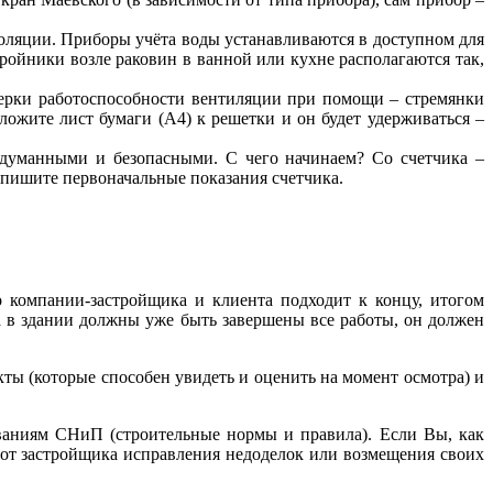
оляции. Приборы учёта воды устанавливаются в доступном для
Тройники возле раковин в ванной или кухне располагаются так,
верки работоспособности вентиляции при помощи – стремянки
ложите лист бумаги (А4) к решетки и он будет удерживаться –
бдуманными и безопасными. С чего начинаем? Со счетчика –
апишите первоначальные показания счетчика.
 компании-застройщика и клиента подходит к концу, итогом
а в здании должны уже быть завершены все работы, он должен
ты (которые способен увидеть и оценить на момент осмотра) и
ованиям СНиП (строительные нормы и правила). Если Вы, как
 от застройщика исправления недоделок или возмещения своих