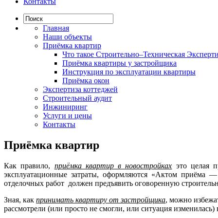
Контакты
Главная
Наши объекты
Приёмка квартир
Что такое Строительно–Техническая Эксперти
Приёмка квартиры у застройщика
Инструкция по эксплуатации квартиры
Приёмка окон
Экспертиза коттеджей
Строительный аудит
Инжиниринг
Услуги и цены
Контакты
Приёмка квартир
Как правило,
приёмка квартир в новостройках
это целая 
эксплуатационные затраты, оформляются «Актом приёма — 
отделочных работ должен предъявить оговоренную строительн
Зная, как
принимать квартиру от застройщика
, можно избежа
рассмотрели (или просто не смогли, или ситуация изменилась) 