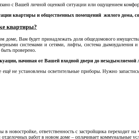
вязано с Вашей личной оценкой ситуации или ощущением комфо
тации квартир
ы
и общественных помещений жилого дома
,
с
мке квартиры?
рном доме, Вам будет принадлежать доля общедомового имуществ
енерными системами и сетями, лифты, система дымоудаления и
 быть проверено.
вакуации, начиная от Вашей входной двери до незадымляемой
е ещё не установлены осветительные приборы. Нужно запастись
ы в новостройке, ответственность с застройщика переходит на 
и отделочных работ в новом доме – оплачивает коммунальные ус