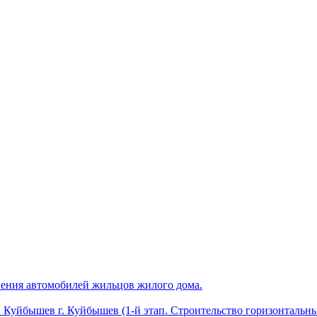
анения автомобилей жильцов жилого дома.
 Куйбышев г. Куйбышев (1-й этап. Строительство горизонтальн