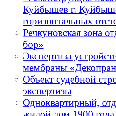
Куйбышев г. Куйбыше
горизонтальных отст
Речкуновская зона о
бор»
Экспертиза устройст
мембраны «Декопра
Объект судебной стр
экспертизы
Одноквартирный, отд
жилой дом 1900 года